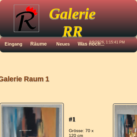
Galerie
RR
8/9/2026, 1:15:41 PM
Eingang
Räume
Neues
Was noch...
Galerie Raum 1
#1
Grösse: 70 x
120 cm